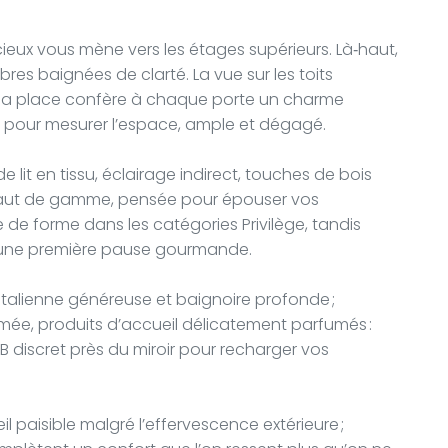
cieux vous mène vers les étages supérieurs. Là‑haut,
res baignées de clarté. La vue sur les toits
e la place confère à chaque porte un charme
re pour mesurer l’espace, ample et dégagé.
e lit en tissu, éclairage indirect, touches de bois
ie haut de gamme, pensée pour épouser vos
de forme dans les catégories Privilège, tandis
 une première pause gourmande.
talienne généreuse et baignoire profonde ;
mée, produits d’accueil délicatement parfumés :
SB discret près du miroir pour recharger vos
l paisible malgré l’effervescence extérieure ;