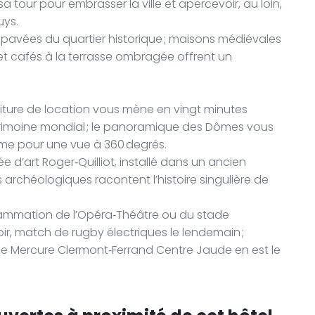
sa tour pour embrasser la ville et apercevoir, au loin,
uys.
 pavées du quartier historique ; maisons médiévales
 et cafés à la terrasse ombragée offrent un
oiture de location vous mène en vingt minutes
trimoine mondial ; le panoramique des Dômes vous
me pour une vue à 360 degrés.
 d’art Roger‑Quilliot, installé dans un ancien
s archéologiques racontent l’histoire singulière de
ogrammation de l’Opéra‑Théâtre ou du stade
ir, match de rugby électriques le lendemain ;
t le Mercure Clermont‑Ferrand Centre Jaude en est le