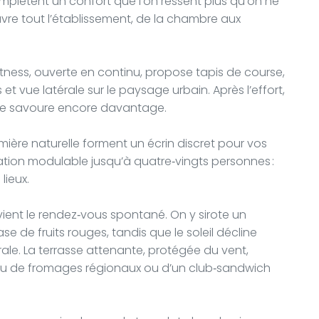
omplètent un confort que l’on ressent plus qu’on ne
couvre tout l’établissement, de la chambre aux
itness, ouverte en continu, propose tapis de course,
et vue latérale sur le paysage urbain. Après l’effort,
se savoure encore davantage.
ière naturelle forment un écrin discret pour vos
ration modulable jusqu’à quatre‑vingts personnes :
lieux.
vient le rendez‑vous spontané. On y sirote un
e de fruits rouges, tandis que le soleil décline
rale. La terrasse attenante, protégée du vent,
teau de fromages régionaux ou d’un club‑sandwich