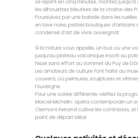
se rejoint en cinq minutes ; montez jusqu’à 
les silhouettes bleutées de la chaîne des P
Poursuivez par une balade dans les ruelles
en lave noire, petites boutiques d’artisans
condensé d’art de vivre auvergnat.
Si la nature vous appelle, un bus ou une v
jusqu’au plateau volcanique inscrit au pa
hisse sans effort au sommet du Puy de Dô
Les amateurs de culture font halte au musée
couvent, où peintures, sculptures et vitrine
l’Auvergne.
Pour une soirée différente, vérifiez la pr
Marcel‑Michelin : opéra contemporain un so
Clermont‑Ferrand cultive les contrastes, e
point de départ idéal.