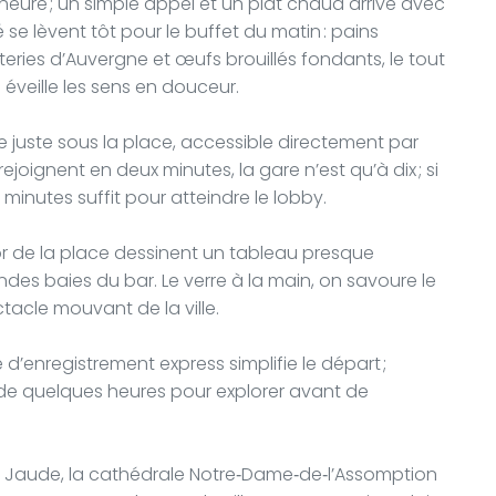
eure ; un simple appel et un plat chaud arrive avec
é se lèvent tôt pour le buffet du matin : pains
uteries d’Auvergne et œufs brouillés fondants, le tout
 éveille les sens en douceur.
e juste sous la place, accessible directement par
ejoignent en deux minutes, la gare n’est qu’à dix ; si
 minutes suffit pour atteindre le lobby.
 or de la place dessinent un tableau presque
des baies du bar. Le verre à la main, on savoure le
ctacle mouvant de la ville.
e d’enregistrement express simplifie le départ ;
e quelques heures pour explorer avant de
e Jaude, la cathédrale Notre‑Dame‑de‑l’Assomption