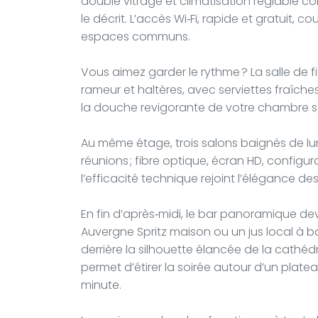
double vitrage et climatisation réglable c
le décrit. L’accès Wi‑Fi, rapide et gratuit, 
espaces communs.
Vous aimez garder le rythme ? La salle de f
rameur et haltères, avec serviettes fraîches 
la douche revigorante de votre chambre 
Au même étage, trois salons baignés de lum
réunions ; fibre optique, écran HD, configu
l’efficacité technique rejoint l’élégance des 
En fin d’après‑midi, le bar panoramique de
Auvergne Spritz maison ou un jus local à bas
derrière la silhouette élancée de la cathéd
permet d’étirer la soirée autour d’un pla
minute.