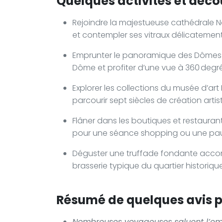
Quelques activités et déco
Rejoindre la majestueuse cathédrale 
et contempler ses vitraux délicatement
Emprunter le panoramique des Dômes p
Dôme et profiter d’une vue à 360 degr
Explorer les collections du musée d’art 
parcourir sept siècles de création art
Flâner dans les boutiques et restauran
pour une séance shopping ou une pa
Déguster une truffade fondante acco
brasserie typique du quartier historiq
Résumé de quelques avis po
Nombreuses voyageuses saluent l’emp