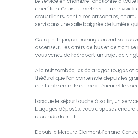
Le service en chambre fonctionne à toute h
discrétion. Ceux qui préfèrent la convivialit
croustillants, confitures artisanales, charc
servi dans une salle baignée de lumière qui
Côté pratique, un parking couvert se trouv
ascenseur. Les arrêts de bus et de tram se r
vous venez de l’aéroport, un trajet de vingt
À la nuit tombée, les éclairages rouges et
théâtral que l’on contemple depuis les gran
contraste entre le calme intérieur et le spe
Lorsque le séjour touche à sa fin, un servic
bagages déposés, vous disposez encore d
reprendre la route.
Depuis le Mercure Clermont‑Ferrand Centr