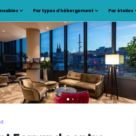
ensables
Par types d'hébergement
Par étoiles
nd