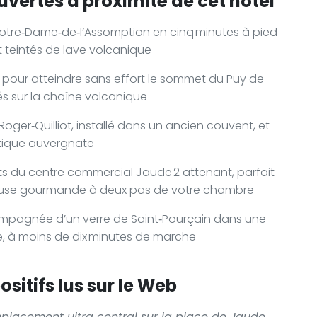
uvertes à proximité de cet hôtel
Notre‑Dame‑de‑l’Assomption en cinq minutes à pied
 teintés de lave volcanique
our atteindre sans effort le sommet du Puy de
és sur la chaîne volcanique
Roger‑Quilliot, installé dans un ancien couvent, et
istique auvergnate
ts du centre commercial Jaude 2 attenant, parfait
use gourmande à deux pas de votre chambre
mpagnée d’un verre de Saint‑Pourçain dans une
ue, à moins de dix minutes de marche
sitifs lus sur le Web
lacement ultra‑central sur la place de Jaude,