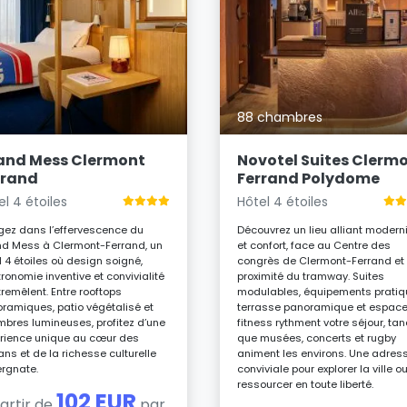
88 chambres
and Mess Clermont
Novotel Suites Clerm
rrand
Ferrand Polydome
el 4 étoiles
Hôtel 4 étoiles
gez dans l’effervescence du
Découvrez un lieu alliant modern
d Mess à Clermont-Ferrand, un
et confort, face au Centre des
l 4 étoiles où design soigné,
congrès de Clermont-Ferrand et
ronomie inventive et convivialité
proximité du tramway. Suites
tremêlent. Entre rooftops
modulables, équipements pratiq
ramiques, patio végétalisé et
terrasse panoramique et espac
bres lumineuses, profitez d’une
fitness rythment votre séjour, tan
rience unique au cœur des
que musées, concerts et rugby
ans et de la richesse culturelle
animent les environs. Une adres
rgnate.
conviviale pour explorer la ville o
ressourcer en toute liberté.
102 EUR
artir de
par