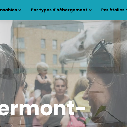
ensables
Par types d'hébergement
Par étoiles
lermont-