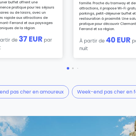
uner buffet offrent une
famille. Proche du tramway et de
rience pratique pour les séjours
attractions, il propose Wi-Fi gratu
faires ou de loisirs, avec un
parkings, petit-déjeuner buffet et
s rapide aux attractions de
restauration à proximité. Une sol
mont-Ferrand et aux paysages
pratique pour découvrir Clermon
aniques de la région.
Ferrand et sa région.
37 EUR
40 EUR
artir de
par
À partir de
p
t
nuit
nd pas cher en amoureux
Week-end pas cher en f