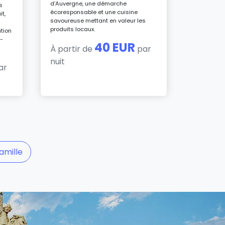
d’Auvergne, une démarche
s
écoresponsable et une cuisine
it,
À parti
savoureuse mettant en valeur les
nuit
produits locaux.
ution
t-
40 EUR
À partir de
par
nuit
ar
amille