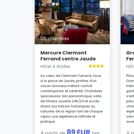
mont
125 chambres
tez d’un
ermont-
Mercure Clermont
Gr
tes,
Ferrand centre Jaude
Fe
ales, salle
Hôtel 4 étoiles
Hôt
r
ans une
Au cœur de Clermont-Ferrand, face
Plon
, à deux
à la place de Jaude, profitez d’un
Gran
s et des
cocon lumineux mêlant confort
hôte
uvergne.
contemporain et sérénité. Chambres
gast
UR
spacieuses, bar panoramique, salle
s’en
par
de fitness ouverte 24h/24 et accès
pano
direct aux trésors historiques ou
cham
naturels de la région font de chaque
expé
séjour une expérience raffinée et
volc
pratique.
auve
89 EUR
À partir de
par
À p