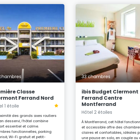
chambres
33 chambres
emière Classe
ibis Budget Clermont
ermont Ferrand Nord
Ferrand Centre
Montferrand
l 1 étoile
Hôtel 2 étoiles
oximité des grands axes routiers
ien desservi, l’hôtel combine
À Montferrand, cet hôtel fonction
ort essentiel et calme.
et accessible offre des chambre
bres fonctionnelles, parking
claires et confortables, idéales 
risé, Wi-Fi gratuit et petit-
une pause en solo, en couple ou 