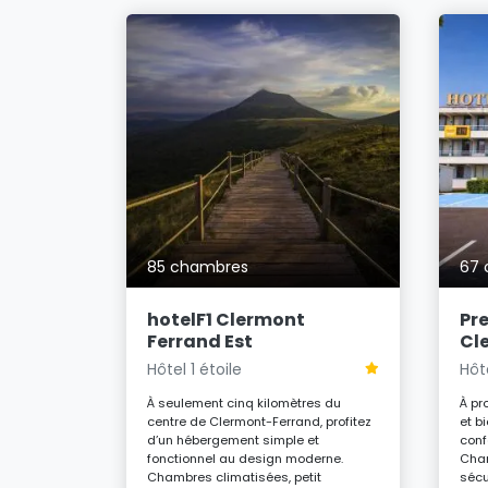
d
85 chambres
67 
e et
hotelF1 Clermont
Pr
ermont-
Ferrand Est
Cl
es de la
Hôtel 1 étoile
Hôte
es
imatisées,
À seulement cinq kilomètres du
À pr
h/24 et
centre de Clermont-Ferrand, profitez
et b
ndent aux
d’un hébergement simple et
conf
 quête de
fonctionnel au design moderne.
Cham
e ce soit
Chambres climatisées, petit
sécu
 de loisirs.