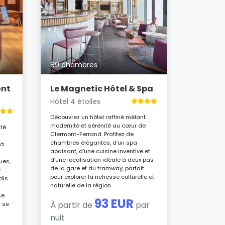
71 cham
Novote
Ferran
Hôtel 4 é
89 chambres
À quelque
Ferrand et
ont
Le Magnetic Hôtel & Spa
profitez d
Hôtel 4 étoiles
avec jardi
être et re
Découvrez un hôtel raffiné mêlant
Chambres c
modernité et sérénité au cœur de
ité
h/24 et sa
Clermont-Ferrand. Profitez de
répondent 
chambres élégantes, d’un spa
 à
que les fa
apaisant, d’une cuisine inventive et
espaces de
d’une localisation idéale à deux pas
ues,
grands.
de la gare et du tramway, parfait
e
pour explorer la richesse culturelle et
dis
À parti
naturelle de la région.
nuit
se
93 EUR
À partir de
par
u se
nuit