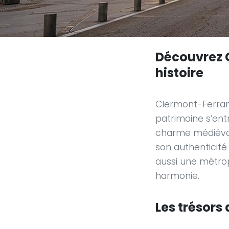
Découvrez C
histoire
Clermont-Ferrand
patrimoine s’ent
charme médiéval 
son authenticité 
aussi une métrop
harmonie.
Les trésors 