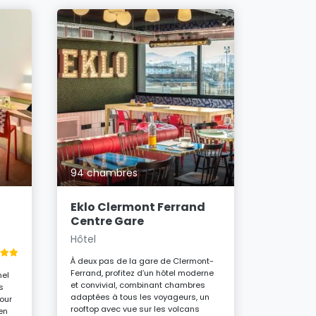
70 cham
ibis C
Sud He
Hôtel 3 é
94 chambres
Profitez d’
fonctionne
Eklo Clermont Ferrand
Ferrand. 
Centre Gare
confortabl
Hôtel
sa terrass
accents ré
À deux pas de la gare de Clermont-
connecté v
Ferrand, profitez d’un hôtel moderne
déplaceme
nel
et convivial, combinant chambres
pauses dé
s
adaptées à tous les voyageurs, un
culturelles
pour
rooftop avec vue sur les volcans
des Puys.
en