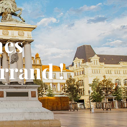
nes
rrand !