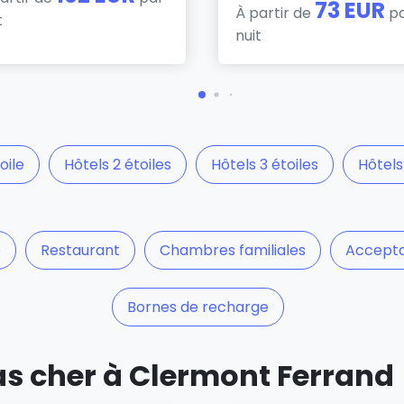
73 EUR
À partir de
p
t
nuit
oile
Hôtels 2 étoiles
Hôtels 3 étoiles
Hôtels
e
Restaurant
Chambres familiales
Accepta
Bornes de recharge
pas cher à Clermont Ferrand