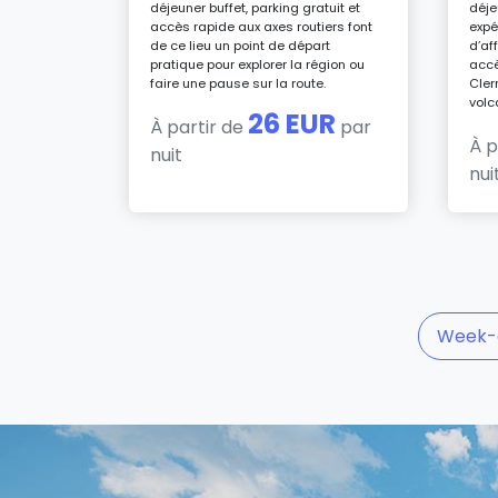
déjeuner buffet, parking gratuit et
déje
UR
accès rapide aux axes routiers font
expé
par
de ce lieu un point de départ
d’af
pratique pour explorer la région ou
accè
faire une pause sur la route.
Cler
volc
26 EUR
À partir de
par
À p
nuit
nui
Week-e