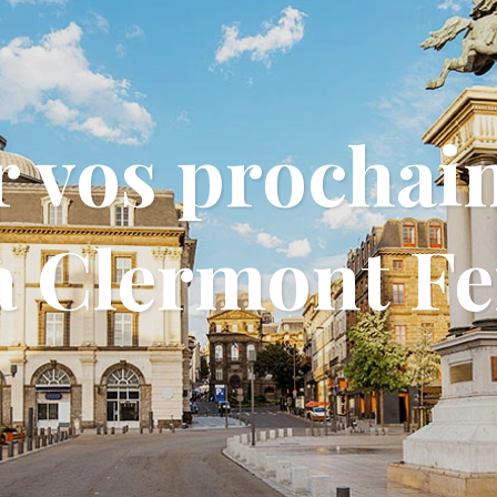
r vos prochai
à Clermont Fe