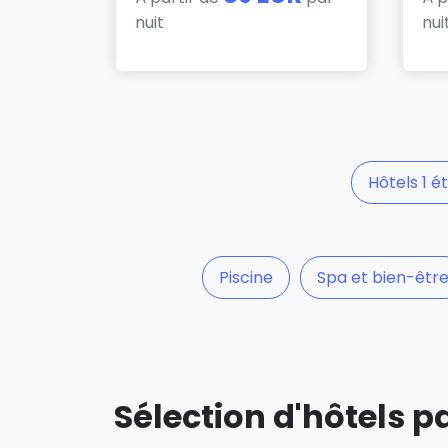
nuit
nui
Hôtels 1 ét
Piscine
Spa et bien-êtr
Sélection d'hôtels 