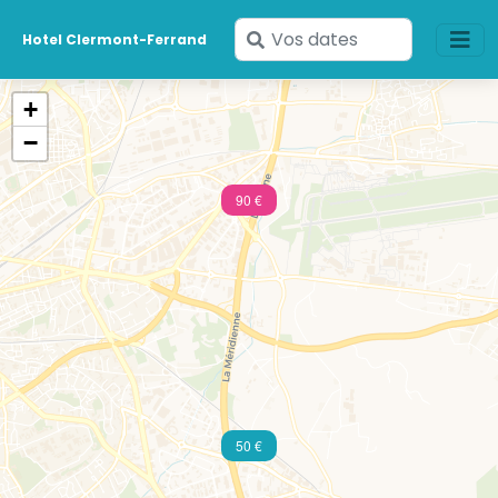
Saisissez
Hotel Clermont-Ferrand
vos
dates
+
−
90 €
50 €