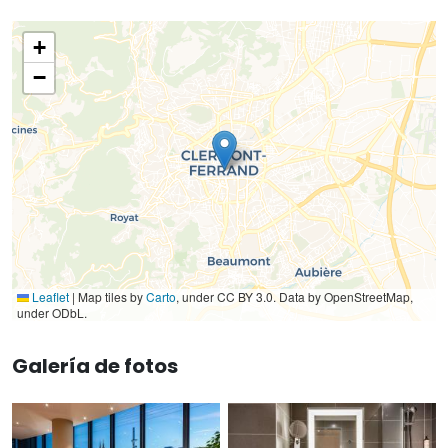
+
−
Leaflet
|
Map tiles by
Carto
, under CC BY 3.0. Data by OpenStreetMap,
under ODbL.
Galería de fotos