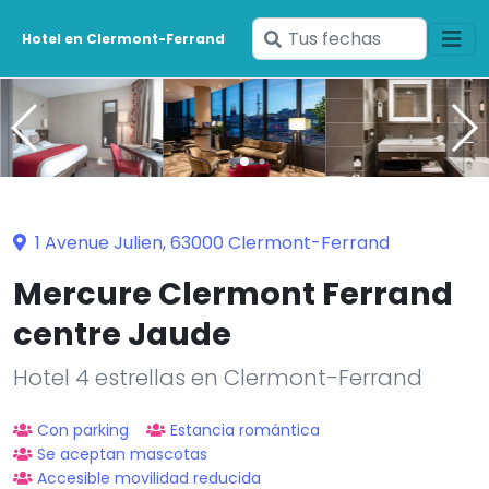
Ingresa
Hotel en Clermont-Ferrand
tus
fechas
1 Avenue Julien, 63000 Clermont-Ferrand
Mercure Clermont Ferrand
centre Jaude
Hotel 4 estrellas en Clermont-Ferrand
Con parking
Estancia romántica
Se aceptan mascotas
Accesible movilidad reducida