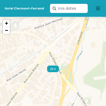
Saisissez
Hotel Clermont-Ferrand
vos
dates
+
−
26 €