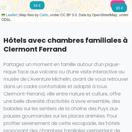
102 €
54 €
50 €
65 €
Leaflet
|
Map tiles by
Carto
, under CC BY 3.0. Data by OpenStreetMap, under
ODbL.
Hôtels avec chambres familiales à
Clermont Ferrand
Partagez un moment en famille autour d’un pique-
nique face aux volcans ou d’une visite interactive au
musée de L’Aventure Michelin, avant de vous retrouver
dans un cadre confortable et adapté à tous.
Clermont-Ferrand, ville entre nature et culture, offre
une belle diversité d’activités à vivre ensemble, des
balades sur les sentiers de la chaîne des Puys aux
pauses gourmandes sur les places animées. Pour
profiter sereinement de cette escapade, les hôtels
proposant des chambres familiales permettent de