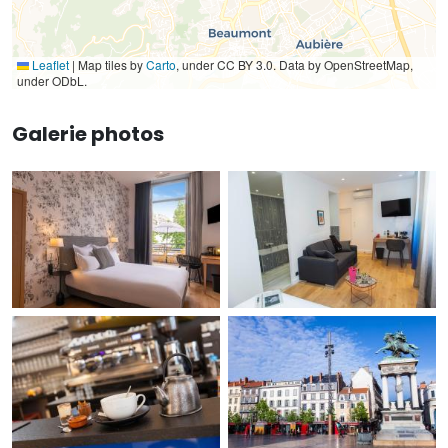
Leaflet
|
Map tiles by
Carto
, under CC BY 3.0. Data by OpenStreetMap,
under ODbL.
Galerie photos