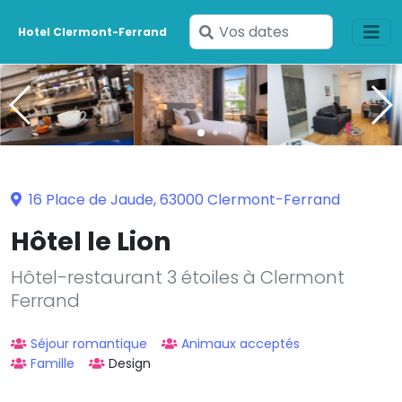
Saisissez
Hotel Clermont-Ferrand
vos
dates
16 Place de Jaude, 63000 Clermont-Ferrand
Hôtel le Lion
Hôtel-restaurant 3 étoiles à Clermont
Ferrand
Séjour romantique
Animaux acceptés
Famille
Design