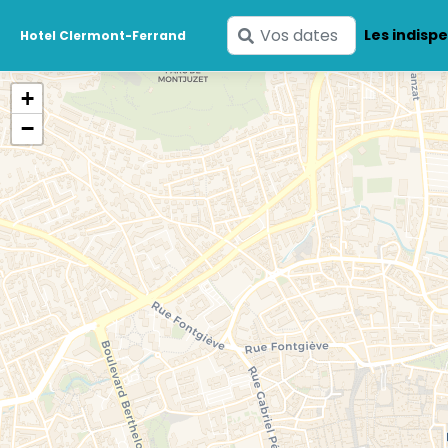
Saisissez
Les indisp
Hotel Clermont-Ferrand
vos
dates
+
−