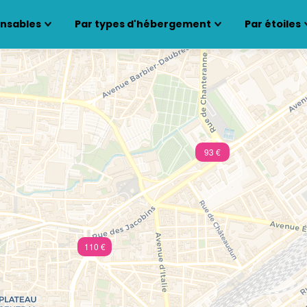
ensables
Par types d'hébergement
Par étoiles
93 €
110 €