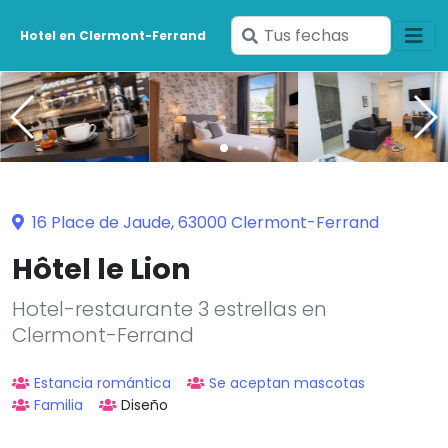
Ingresa
Hotel en Clermont-Ferrand
tus
fechas
16 Place de Jaude, 63000 Clermont-Ferrand
Hôtel le Lion
Hotel-restaurante 3 estrellas en
Clermont-Ferrand
Estancia romántica
Se aceptan mascotas
Familia
Diseño