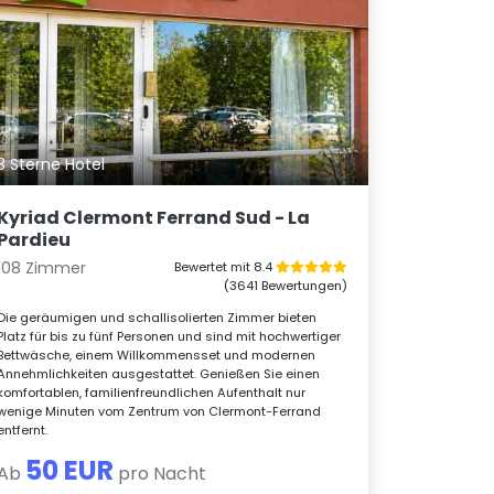
3 Sterne Hotel
Kyriad Clermont Ferrand Sud - La
Pardieu
108 Zimmer
Bewertet mit 8.4
(3641 Bewertungen)
Die geräumigen und schallisolierten Zimmer bieten
Platz für bis zu fünf Personen und sind mit hochwertiger
Bettwäsche, einem Willkommensset und modernen
Annehmlichkeiten ausgestattet. Genießen Sie einen
komfortablen, familienfreundlichen Aufenthalt nur
wenige Minuten vom Zentrum von Clermont-Ferrand
entfernt.
50 EUR
Ab
pro Nacht