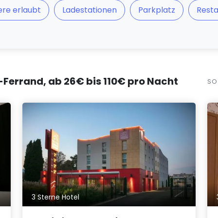
ere erlaubt
Ladestationen
Parkplatz
Resta
-Ferrand, ab 26€ bis 110€ pro Nacht
SO
3 Sterne Hotel