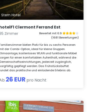
1 Stern Hotel
hotelF1 Clermont Ferrand Est
85 Zimmer
Bewertet mit 6.9
(1681 Bewertungen)
Familienzimmer bieten Platz für bis zu sechs Personen
mit der Combi-Option, ideal für kleine Gruppen.
Klimaanlage, kostenloses WLAN und funktionale Möbel
sorgen für einen komfortablen Aufenthalt, während die
Gemeinschaftseinrichtungen, jederzeit zugänglich,
sorgfältig gepflegt werden. Das Frühstücksbuffet
rundet das praktische und einladende Erlebnis ab.
26 EUR
Ab
pro Nacht