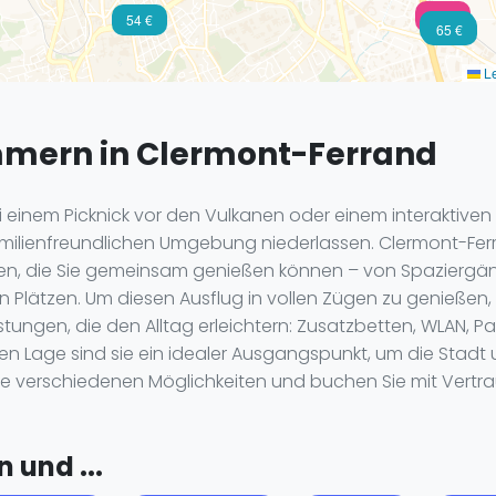
102 €
54 €
50 €
65 €
Le
mmern in Clermont-Ferrand
bei einem Picknick vor den Vulkanen oder einem interaktiv
amilienfreundlichen Umgebung niederlassen. Clermont-Ferr
itäten, die Sie gemeinsam genießen können – von Spazier
n Plätzen. Um diesen Ausflug in vollen Zügen zu genießen, 
stungen, die den Alltag erleichtern: Zusatzbetten, WLAN, P
uten Lage sind sie ein idealer Ausgangspunkt, um die Sta
ie verschiedenen Möglichkeiten und buchen Sie mit Vertrau
 und ...