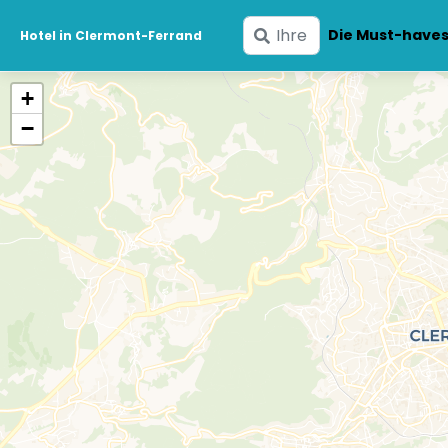
Geben
Die Must-have
Hotel in Clermont-Ferrand
Sie
Ihre
+
Daten
−
ein