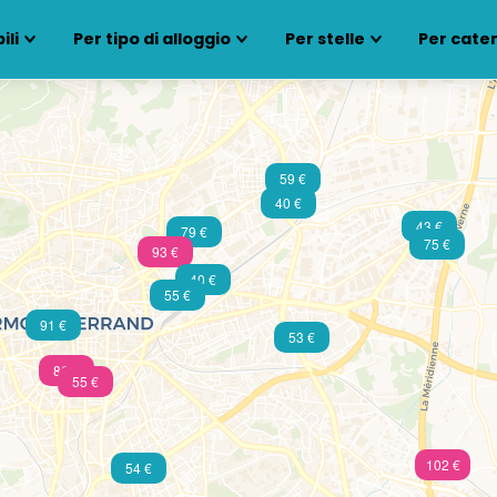
ili
Per tipo di alloggio
Per stelle
Per cate
59 €
40 €
43 €
79 €
75 €
93 €
40 €
55 €
91 €
53 €
86 €
55 €
102 €
54 €