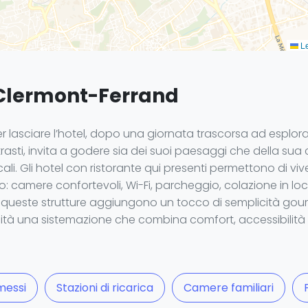
Le
a Clermont-Ferrand
 lasciare l’hotel, dopo una giornata trascorsa ad esplorare
asti, invita a godere sia dei suoi paesaggi che della sua cu
li. Gli hotel con ristorante qui presenti permettono di v
 camere confortevoli, Wi-Fi, parcheggio, colazione in loco e
ro, queste strutture aggiungono un tocco di semplicità gou
illità una sistemazione che combina comfort, accessibilit
messi
Stazioni di ricarica
Camere familiari