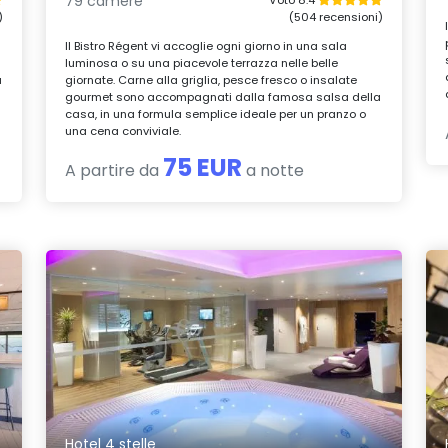
79 camere
)
(504 recensioni)
Il Bistro Régent vi accoglie ogni giorno in una sala
luminosa o su una piacevole terrazza nelle belle
a
giornate. Carne alla griglia, pesce fresco o insalate
gourmet sono accompagnati dalla famosa salsa della
casa, in una formula semplice ideale per un pranzo o
una cena conviviale.
75 EUR
A partire da
a notte
Hotel 4 stelle