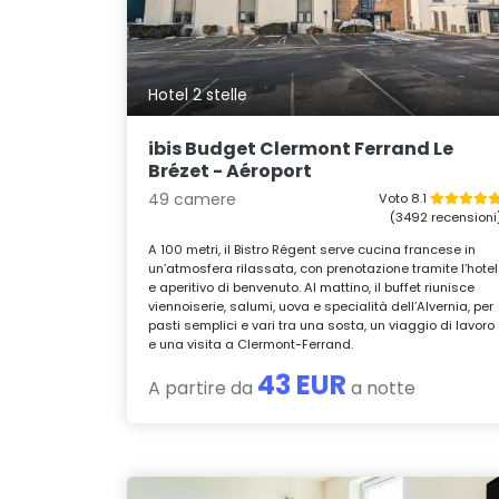
Hotel 2 stelle
ibis Budget Clermont Ferrand Le
Brézet - Aéroport
49 camere
Voto 8.1
(3492 recensioni
A 100 metri, il Bistro Régent serve cucina francese in
un’atmosfera rilassata, con prenotazione tramite l’hotel
e aperitivo di benvenuto. Al mattino, il buffet riunisce
viennoiserie, salumi, uova e specialità dell’Alvernia, per
pasti semplici e vari tra una sosta, un viaggio di lavoro
e una visita a Clermont-Ferrand.
43 EUR
A partire da
a notte