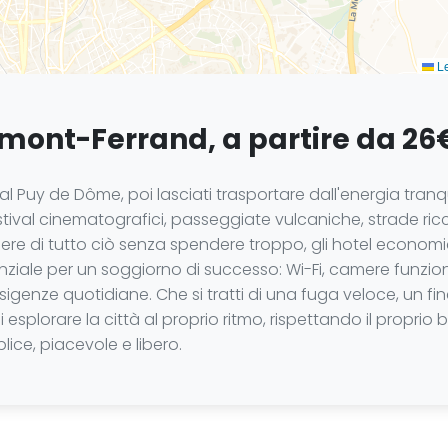
Le
mont-Ferrand, a partire da 26€
 al Puy de Dôme, poi lasciati trasportare dall'energia tran
tival cinematografici, passeggiate vulcaniche, strade ric
ere di tutto ciò senza spendere troppo, gli hotel economic
ziale per un soggiorno di successo: Wi-Fi, camere funziona
esigenze quotidiane. Che si tratti di una fuga veloce, un 
splorare la città al proprio ritmo, rispettando il proprio b
ce, piacevole e libero.