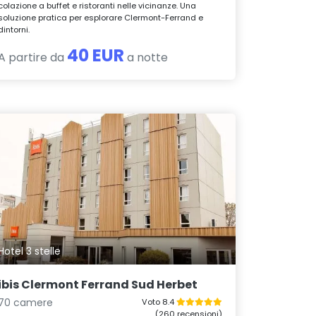
colazione a buffet e ristoranti nelle vicinanze. Una
soluzione pratica per esplorare Clermont-Ferrand e
dintorni.
40 EUR
A partire da
a notte
Hotel 3 stelle
ibis Clermont Ferrand Sud Herbet
70 camere
Voto 8.4
(260 recensioni)