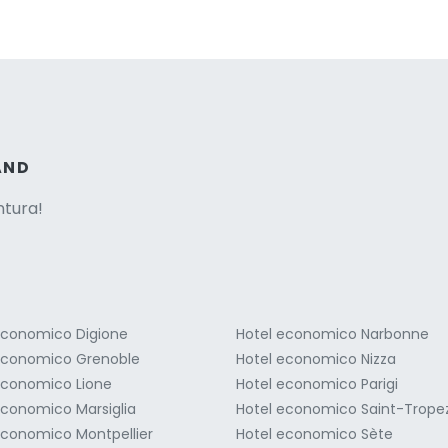
ne italian
AND
entura!
economico Digione
Hotel economico Narbonne
economico Grenoble
Hotel economico Nizza
economico Lione
Hotel economico Parigi
economico Marsiglia
Hotel economico Saint-Trope
economico Montpellier
Hotel economico Sète