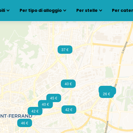
ili
Per tipo di alloggio
Per stelle
Per cate
37 €
40 €
43 €
47 €
26 €
45 €
40 €
42 €
42 €
46 €