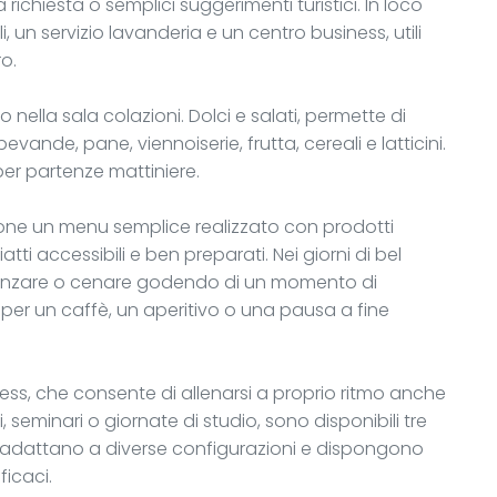
 richiesta o semplici suggerimenti turistici. In loco
 un servizio lavanderia e un centro business, utili
ro.
 nella sala colazioni. Dolci e salati, permette di
evande, pane, viennoiserie, frutta, cereali e latticini.
 per partenze mattiniere.
ropone un menu semplice realizzato con prodotti
atti accessibili e ben preparati. Nei giorni di bel
ranzare o cenare godendo di un momento di
sia per un caffè, un aperitivo o una pausa a fine
tness, che consente di allenarsi a proprio ritmo anche
 seminari o giornate di studio, sono disponibili tre
 si adattano a diverse configurazioni e dispongono
ficaci.