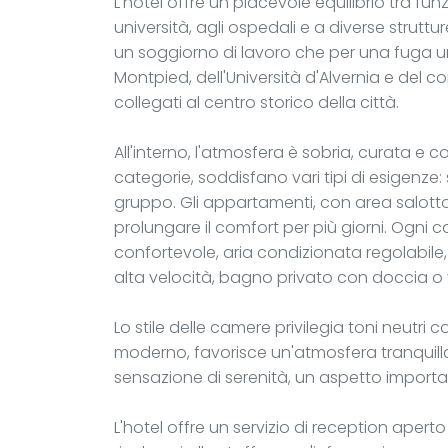
L'hotel offre un piacevole equilibrio tra fun
università, agli ospedali e a diverse struttu
un soggiorno di lavoro che per una fuga ur
Montpied, dell'Università d'Alvernia e de
collegati al centro storico della città.
All'interno, l'atmosfera è sobria, curata e
categorie, soddisfano vari tipi di esigenze: 
gruppo. Gli appartamenti, con area salott
prolungare il comfort per più giorni. Ogni
confortevole, aria condizionata regolabile, s
alta velocità, bagno privato con doccia o
Lo stile delle camere privilegia toni neutri 
moderno, favorisce un'atmosfera tranquilla
sensazione di serenità, un aspetto importa
L'hotel offre un servizio di reception apert