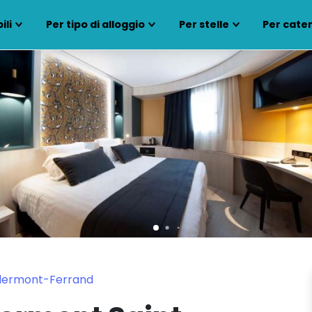
ili
Per tipo di alloggio
Per stelle
Per cate
 Clermont-Ferrand