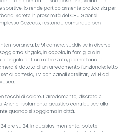
zionalità e comfort. La sua posizione, vicino alle
re sportive, lo rende particolarmente pratico sia per
bana. Sarete in prossimità del CHU Gabriel-
l complesso Cézeaux, restando comunque ben
 contemporanea. Le 91 camere, suddivise in diverse
soggiorno singolo, in coppia, in famiglia o in
o e angolo cottura attrezzato, permettono di
 camera è dotata di un arredamento funzionale: letto
et di cortesia, TV con canali satellitari, Wi-Fi ad
 vasca.
con tocchi di colore. L'arredamento, discreto e
. Anche l'isolamento acustico contribuisce alla
nte quando si soggiorna in città.
o 24 ore su 24. In qualsiasi momento, potete