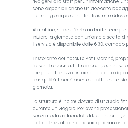
rivolgervi allo staff per un'informazione, una
sono disponibili anche un deposito bagagli,
per soggiorni prolungati o trasferte di lavo
Al mattino, viene offerto un buffet completo
iniziare la giornata con un'ampia scelta di b
Il servizio è disponibile dalle 6:30, comodo
Il ristorante dell'hotel, Le Petit Marché, p
freschi. La cucina, fatta in casa, punta su pi
tempo, la terrazza esterna consente di p
tranquillità. Il bar è aperto a tutte le ore, 
giornata.
La struttura è inoltre dotata di una sala fi
durante un viaggio. Per eventi professionali,
spazi modulari. Inondati di luce naturale,
delle attrezzature necessarie per riunioni ef