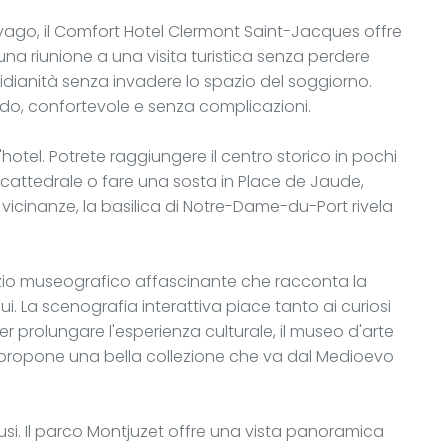
vago, il Comfort Hotel Clermont Saint-Jacques offre
na riunione a una visita turistica senza perdere
uotidianità senza invadere lo spazio del soggiorno.
uido, confortevole e senza complicazioni.
hotel. Potrete raggiungere il centro storico in pochi
la cattedrale o fare una sosta in Place de Jaude,
 vicinanze, la basilica di Notre-Dame-du-Port rivela
azio museografico affascinante che racconta la
i. La scenografia interattiva piace tanto ai curiosi
r prolungare l'esperienza culturale, il museo d'arte
, propone una bella collezione che va dal Medioevo
usi. Il parco Montjuzet offre una vista panoramica