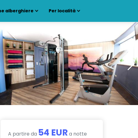
ne alberghiere
Per località
54 EUR
A partire da
a notte