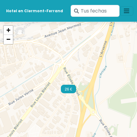
Ingresa
Hotel en Clermont-Ferrand
tus
fechas
+
−
26 €