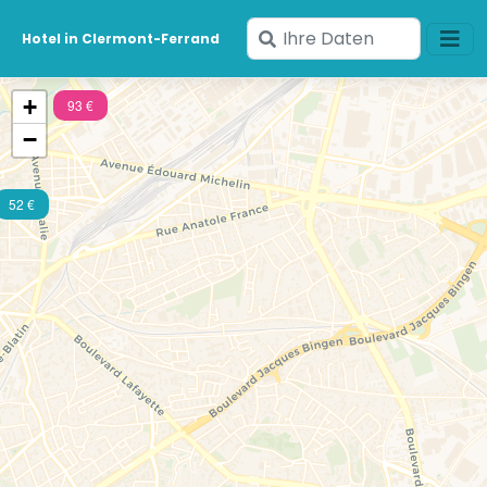
Geben
Hotel in Clermont-Ferrand
Sie
Ihre
+
93 €
Daten
−
ein
52 €