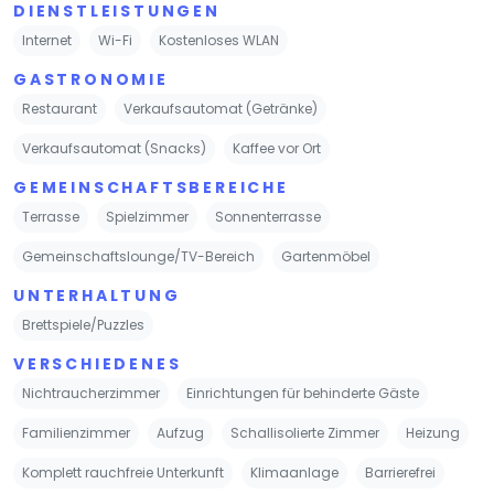
DIENSTLEISTUNGEN
Internet
Wi-Fi
Kostenloses WLAN
GASTRONOMIE
Restaurant
Verkaufsautomat (Getränke)
Verkaufsautomat (Snacks)
Kaffee vor Ort
GEMEINSCHAFTSBEREICHE
Terrasse
Spielzimmer
Sonnenterrasse
Gemeinschaftslounge/TV-Bereich
Gartenmöbel
UNTERHALTUNG
Brettspiele/Puzzles
VERSCHIEDENES
Nichtraucherzimmer
Einrichtungen für behinderte Gäste
Familienzimmer
Aufzug
Schallisolierte Zimmer
Heizung
Komplett rauchfreie Unterkunft
Klimaanlage
Barrierefrei