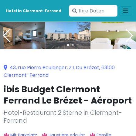
Geben
Hotel in Clermont-Ferrand
Sie
Ihre
Daten
ein
43, rue Pierre Boulanger, Z.I. Du Brézet, 63100
Clermont-Ferrand
ibis Budget Clermont
Ferrand Le Brézet - Aéroport
Hotel-Restaurant 2 Sterne in Clermont-
Ferrand
Mit Parkplatz
Haustiere erlaubt
Familie