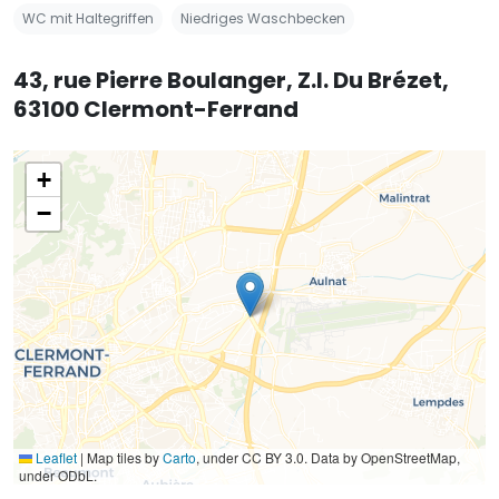
WC mit Haltegriffen
Niedriges Waschbecken
43, rue Pierre Boulanger, Z.I. Du Brézet,
63100 Clermont-Ferrand
+
−
Leaflet
|
Map tiles by
Carto
, under CC BY 3.0. Data by OpenStreetMap,
under ODbL.