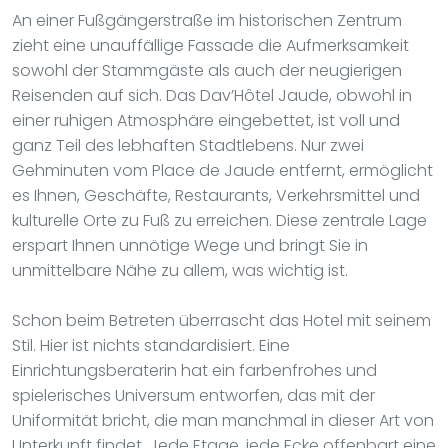
An einer Fußgängerstraße im historischen Zentrum
zieht eine unauffällige Fassade die Aufmerksamkeit
sowohl der Stammgäste als auch der neugierigen
Reisenden auf sich. Das Dav’Hôtel Jaude, obwohl in
einer ruhigen Atmosphäre eingebettet, ist voll und
ganz Teil des lebhaften Stadtlebens. Nur zwei
Gehminuten vom Place de Jaude entfernt, ermöglicht
es Ihnen, Geschäfte, Restaurants, Verkehrsmittel und
kulturelle Orte zu Fuß zu erreichen. Diese zentrale Lage
erspart Ihnen unnötige Wege und bringt Sie in
unmittelbare Nähe zu allem, was wichtig ist.
Schon beim Betreten überrascht das Hotel mit seinem
Stil. Hier ist nichts standardisiert. Eine
Einrichtungsberaterin hat ein farbenfrohes und
spielerisches Universum entworfen, das mit der
Uniformität bricht, die man manchmal in dieser Art von
Unterkunft findet. Jede Etage, jede Ecke offenbart eine