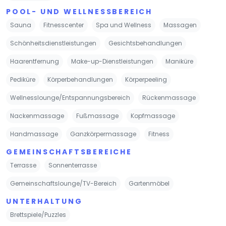
POOL- UND WELLNESSBEREICH
Sauna
Fitnesscenter
Spa und Wellness
Massagen
Schönheitsdienstleistungen
Gesichtsbehandlungen
Haarentfernung
Make-up-Dienstleistungen
Maniküre
Pediküre
Körperbehandlungen
Körperpeeling
Wellnesslounge/Entspannungsbereich
Rückenmassage
Nackenmassage
Fußmassage
Kopfmassage
Handmassage
Ganzkörpermassage
Fitness
GEMEINSCHAFTSBEREICHE
Terrasse
Sonnenterrasse
Gemeinschaftslounge/TV-Bereich
Gartenmöbel
UNTERHALTUNG
Brettspiele/Puzzles