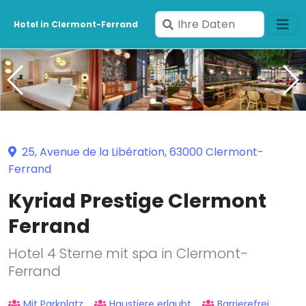
Geben
Hotel in Clermont-Ferrand
Sie
Ihre
Daten
ein
25, Avenue de la Libération, 63000 Clermont-
Ferrand
Kyriad Prestige Clermont
Ferrand
Hotel 4 Sterne mit spa in Clermont-
Ferrand
Mit Parkplatz
Haustiere erlaubt
Barrierefrei