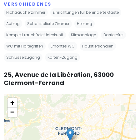
VERSCHIEDENES
Nichtraucherzimmer
Einrichtungen für behinderte Gäste
Aufzug
Schallisolierte Zimmer
Heizung
Komplett rauchfreie Unterkunft
Klimaanlage
Barrierefrei
WC mit Haltegriffen
Erhöhtes WC
Haustierschalen
Schlüsselzugang
Karten-Zugang
25, Avenue de la Libération, 63000
Clermont-Ferrand
+
−