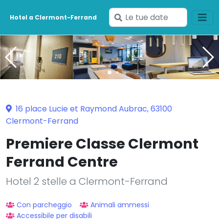
Inserisci
Hotel a Clermont-Ferrand
le
tue
date
16 place Lucie et Raymond Aubrac, 63100
Clermont-Ferrand
Premiere Classe Clermont
Ferrand Centre
Hotel 2 stelle a Clermont-Ferrand
Con parcheggio
Animali ammessi
Accessibile per disabili