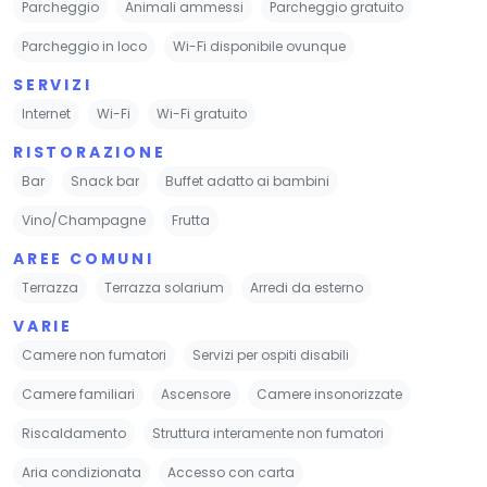
Parcheggio
Animali ammessi
Parcheggio gratuito
Parcheggio in loco
Wi-Fi disponibile ovunque
SERVIZI
Internet
Wi-Fi
Wi-Fi gratuito
RISTORAZIONE
Bar
Snack bar
Buffet adatto ai bambini
Vino/Champagne
Frutta
AREE COMUNI
Terrazza
Terrazza solarium
Arredi da esterno
VARIE
Camere non fumatori
Servizi per ospiti disabili
Camere familiari
Ascensore
Camere insonorizzate
Riscaldamento
Struttura interamente non fumatori
Aria condizionata
Accesso con carta