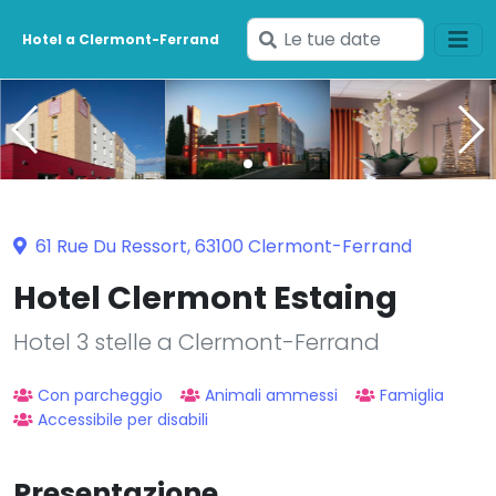
Inserisci
Hotel a Clermont-Ferrand
le
tue
date
61 Rue Du Ressort, 63100 Clermont-Ferrand
Hotel Clermont Estaing
Hotel 3 stelle a Clermont-Ferrand
Con parcheggio
Animali ammessi
Famiglia
Accessibile per disabili
Presentazione