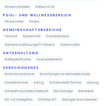
Kindermahlzeiten
Kaffee vor Ort
POOL- UND WELLNESSBEREICH
Fitnesscenter
Fitness
GEMEINSCHAFTSBEREICHE
Terrasse
Spielzimmer
Sonnenterrasse
Gemeinschaftslounge/TV-Bereich
Gartenmöbel
UNTERHALTUNG
Brettspiele/Puzzles
Innenspielbereich
VERSCHIEDENES
Nichtraucherzimmer
Einrichtungen für behinderte Gäste
Familienzimmer
Aufzug
Schallisolierte Zimmer
Heizung
Komplett rauchfreie Unterkunft
Klimaanlage
Barrierefrei
WC mit Haltegriffen
Erhöhtes WC
Niedriges Waschbecken