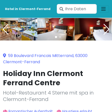
Geben
Hotel in Clermont-Ferrand
Sie
Ihre
Daten
ein
59 Boulevard Francois Mitterrand, 63000
Clermont-Ferrand
Holiday Inn Clermont
Ferrand Centre
Hotel-Restaurant 4 Sterne mit spa in
Clermont-Ferrand
Romantischer Aufenthalt
Haustiere erlaubt