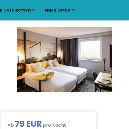
h Hotelketten
Nach Orten
79 EUR
Ab
pro Nacht