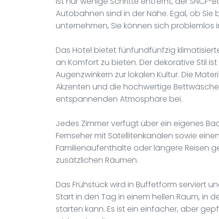
ist nur wenige Schritte entfernt, der SNCF-B
Autobahnen sind in der Nähe. Egal, ob Sie b
unternehmen, Sie können sich problemlos
Das Hotel bietet fünfundfünfzig klimatisier
an Komfort zu bieten. Der dekorative Stil is
Augenzwinkern zur lokalen Kultur. Die Mater
Akzenten und die hochwertige Bettwäsche 
entspannenden Atmosphäre bei.
Jedes Zimmer verfügt über ein eigenes B
Fernseher mit Satellitenkanälen sowie einen
Familienaufenthalte oder längere Reisen g
zusätzlichen Räumen.
Das Frühstück wird in Buffetform serviert un
Start in den Tag in einem hellen Raum, in d
starten kann. Es ist ein einfacher, aber g