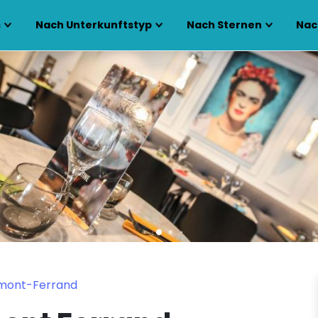
s
Nach Unterkunftstyp
Nach Sternen
Nac
rmont-Ferrand