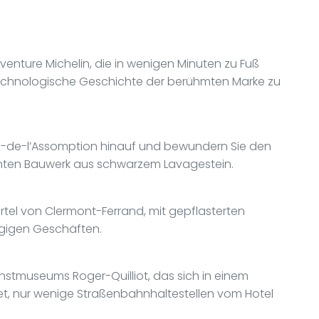
Aventure Michelin, die in wenigen Minuten zu Fuß
d technologische Geschichte der berühmten Marke zu
e-de-l’Assomption hinauf und bewundern Sie den
anten Bauwerk aus schwarzem Lavagestein.
ertel von Clermont-Ferrand, mit gepflasterten
gigen Geschäften.
nstmuseums Roger-Quilliot, das sich in einem
et, nur wenige Straßenbahnhaltestellen vom Hotel