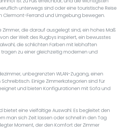
ahnhof ist zu Fuß erreichbar, und die wichtigsten
eruflich unterwegs sind oder eine touristische Reise
 in Clermont-Ferrand und Umgebung bewegen.
te Zimmer, die darauf ausgelegt sind, ein hohes Maß
t von der Welt des Rugbys inspiriert, ein bewusstes
ialwahl, die schlichten Farben mit lebhaften
tragen zu einer gleichzeitig modernen und
adezimmer, unbegrenzten WLAN-Zugang, einen
 Schreibtisch. Einige Zimmerkategorien sind für
eeignet und bieten Konfigurationen mit Sofa und
d bietet eine vielfältige Auswahl. Es begleitet den
em man sich Zeit lassen oder schnell in den Tag
epflegter Moment, der den Komfort der Zimmer