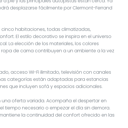
 a pie y las principales autopistas están cerca. Ya
 podrá desplazarse fácilmente por Clermont-Ferrand
 cinco habitaciones, todas climatizadas,
fort. El estilo decorativo se inspira en el universo
al. La elección de los materiales, los colores
la ropa de cama contribuyen a un ambiente a la vez
o, acceso Wi-Fi ilimitado, televisión con canales
lgunas categorías están adaptadas para estancias
iones que incluyen sofá y espacios adicionales.
n una oferta variada. Acompaña el despertar en
l tiempo necesario o empezar el día sin demora.
antiene la continuidad del confort ofrecido en las