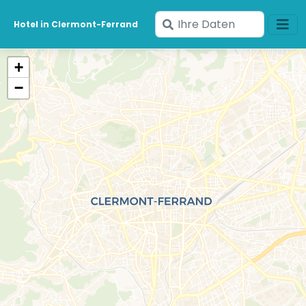
Geben
Hotel in Clermont-Ferrand
Sie
Ihre
+
Daten
−
ein