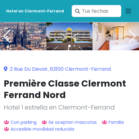
Ingresa
Hotel en Clermont-Ferrand
tus
fechas
2 Rue Du Devoir, 63100 Clermont-Ferrand
Première Classe Clermont
Ferrand Nord
Hotel 1 estrella en Clermont-Ferrand
Con parking
Se aceptan mascotas
Familia
Accesible movilidad reducida