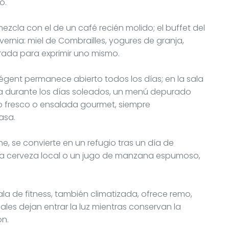
o.
ezcla con el de un café recién molido; el buffet del
ernia: miel de Combrailles, yogures de granja,
rada para exprimir uno mismo.
 Régent permanece abierto todos los días; en la sala
a durante los días soleados, un menú depurado
o fresco o ensalada gourmet, siempre
asa.
, se convierte en un refugio tras un día de
una cerveza local o un jugo de manzana espumoso,
ala de fitness, también climatizada, ofrece remo,
ales dejan entrar la luz mientras conservan la
ón.