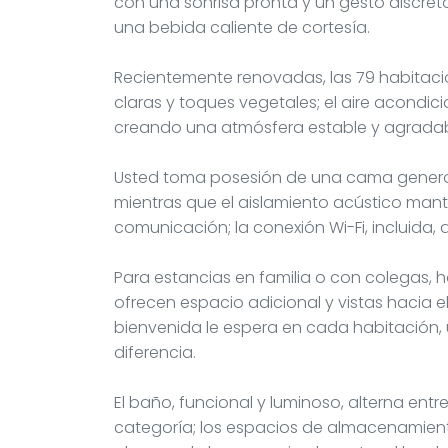
con una sonrisa pronta y un gesto discret
una bebida caliente de cortesía.
Recientemente renovadas, las 79 habitac
claras y toques vegetales; el aire acondi
creando una atmósfera estable y agradabl
Usted toma posesión de una cama generos
mientras que el aislamiento acústico manti
comunicación; la conexión Wi-Fi, incluida
Para estancias en familia o con colegas,
ofrecen espacio adicional y vistas hacia 
bienvenida le espera en cada habitación, 
diferencia.
El baño, funcional y luminoso, alterna ent
categoría; los espacios de almacenamien