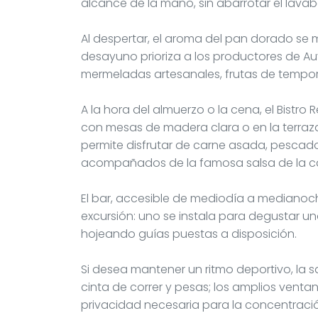
alcance de la mano, sin abarrotar el lavab
Al despertar, el aroma del pan dorado se m
desayuno prioriza a los productores de Auv
mermeladas artesanales, frutas de tempo
A la hora del almuerzo o la cena, el Bistro
con mesas de madera clara o en la terraz
permite disfrutar de carne asada, pescad
acompañados de la famosa salsa de la c
El bar, accesible de mediodía a medianoche
excursión: uno se instala para degustar 
hojeando guías puestas a disposición.
Si desea mantener un ritmo deportivo, la s
cinta de correr y pesas; los amplios ventan
privacidad necesaria para la concentraci