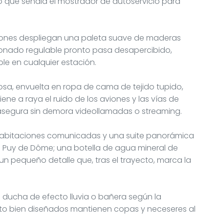
o que señala el mostrador de autoservicio para
iones despliegan una paleta suave de maderas
cionado regulable pronto pasa desapercibido,
e en cualquier estación.
a, envuelta en ropa de cama de tejido tupido,
ene a raya el ruido de los aviones y las vías de
, asegura sin demora videollamadas o streaming.
 habitaciones comunicadas y una suite panorámica
el Puy de Dôme; una botella de agua mineral de
un pequeño detalle que, tras el trayecto, marca la
re ducha de efecto lluvia o bañera según la
to bien diseñados mantienen copas y neceseres al