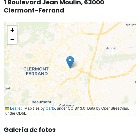
1 Boulevard Jean Moulin, 63000
Clermont-Ferrand
+
−
Leaflet
|
Map tiles by
Carto
, under CC BY 3.0. Data by OpenStreetMap,
under ODbL.
Galería de fotos